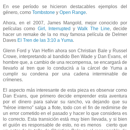
En ese período se hicieron destacables ejemplos del
género, como
Tombstone
y
Open Range
.
Ahora, en el 2007, James Mangold, mejor conocido por
películas como
Girl, Interrupted
y
Walk The Line
, decide
hacer un remake de la no muy famosa película de Delmer
Daves
El Tren de las 3:10 a Yuma
.
Glenn Ford y Van Heflin ahora son Christian Bale y Russel
Crowe, interpretando al bandido Ben Wade y Dan Evans, el
hombre que, a cambio de una recompensa, se encargará de
llevarlo al tren que lo conducirá a la cárcel de Yuma a
cumplir su condena por una cadena interminable de
crímenes.
El aspecto más interesante de esta pieza es observar como
Dan Evans, que primero decide emprender esta aventura
por el dinero para salvar su rancho, va dejando que su
“héroe interno” salga a flote, todo con el fin de redimirse de
un error cometido en el pasado y hacer lo que considera es
lo correcto. Esta transición está muy bien llevada, y si bien
el guión es responsable de esto, no es menos cierto que