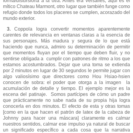
forma/distorsiona a la otra. Antes era Versalles, aquí es el
mítico Chateau Marmont, otro lugar que también funge como
refugio donde todos los placeres se cumplen, acorazado del
mundo exterior.
3.
Coppola logra convertir momentos aparentemente
carentes de relevancia en ventanas claras a la esencia de
sus personajes. Más madura y segura de lo que está
haciendo que nunca, admiro su determinación de permitir
que momentos fluyan por el tiempo que deben fluir, y no
sentirse obligada a cumplir con patrones de ritmo a los que
estamos acostumbrados. Dejar que una toma se extienda
por 2 minutos en lugar de 30 segundos le permite jugar con
algo valiosísimo que directores como Hou Hsiao-hsien
conocen de sobra: el poder que otorga a la imagen la
acumulación de detalle y tiempo. El ejemplo mejor es la
escena del patinaje. Somos partícipes de cómo un padre
que prácticamente no sabe nada de su propia hija logra
conocerla en dos minutos. El efecto de esta y otras tomas
[como en la que hacen el patrón de latex de la cabeza de
Johnny para hacer una máscara] claramente es calmar
nuestros sentidos, calmar ese impulso ya natural de buscar
un significado específico a cada cosa que la narrativa