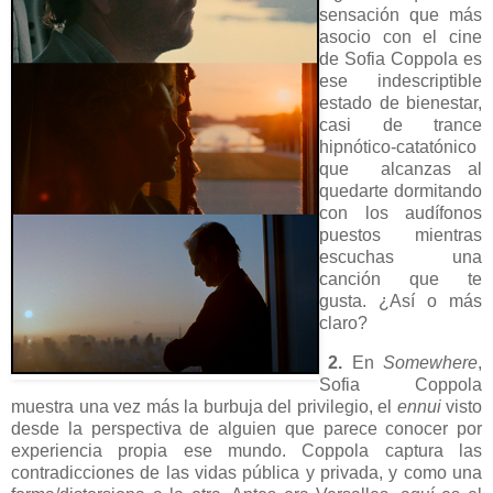
sensación que más
asocio con el cine
de Sofia Coppola es
ese indescriptible
estado de bienestar,
casi de trance
hipnótico-catatónico
que alcanzas al
quedarte dormitando
con los audífonos
puestos mientras
escuchas una
canción que te
gusta. ¿Así o más
claro?
2.
En
Somewhere
,
Sofia Coppola
muestra una vez más la burbuja del privilegio, el
ennui
visto
desde la perspectiva de alguien que parece conocer por
experiencia propia ese mundo. Coppola captura las
contradicciones de las vidas pública y privada, y como una