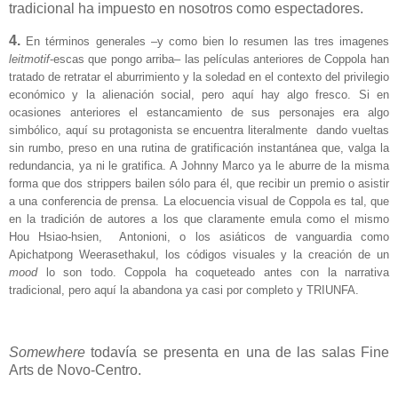
tradicional ha impuesto en nosotros como espectadores.
4.
En términos generales –y como bien lo resumen las tres imagenes
leitmotif
-escas que pongo arriba– las películas anteriores de Coppola han
tratado de retratar el aburrimiento y la soledad en el contexto del privilegio
económico y la alienación social, pero aquí hay algo fresco. Si en
ocasiones anteriores el estancamiento de sus personajes era algo
simbólico, aquí su protagonista se encuentra literalmente dando vueltas
sin rumbo, preso en una rutina de gratificación instantánea que, valga la
redundancia, ya ni le gratifica. A Johnny Marco ya le aburre de la misma
forma que dos strippers bailen sólo para él, que recibir un premio o asistir
a una conferencia de prensa. La elocuencia visual de Coppola es tal, que
en la tradición de autores a los que claramente emula como el mismo
Hou Hsiao-hsien, Antonioni, o los asiáticos de vanguardia como
Apichatpong Weerasethakul, los códigos visuales y la creación de un
mood
lo son todo. Coppola ha coqueteado antes con la narrativa
tradicional, pero aquí la abandona ya casi por completo y TRIUNFA.
Somewhere
todavía se presenta en una de las salas Fine
Arts de Novo-Centro.