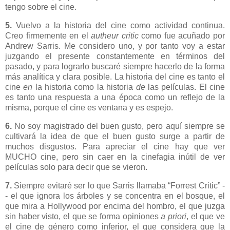
tengo sobre el cine.
5.
Vuelvo a la historia del cine como actividad continua.
Creo firmemente en el
autheur critic
como fue acuñado por
Andrew Sarris. Me considero uno, y por tanto voy a estar
juzgando el presente constantemente en términos del
pasado, y para lograrlo buscaré siempre hacerlo de la forma
más analítica y clara posible. La historia del cine es tanto el
cine
en
la historia como la historia
de
las películas. El cine
es tanto una respuesta a una época como un reflejo de la
misma, porque el cine es ventana y es espejo.
6.
No soy magistrado del buen gusto, pero aquí siempre se
cultivará la idea de que el buen gusto surge a partir de
muchos disgustos. Para apreciar el cine hay que ver
MUCHO cine, pero sin caer en la cinefagia inútil de ver
películas solo para decir que se vieron.
7.
Siempre evitaré ser lo que Sarris llamaba “Forrest Critic” -
- el que ignora los árboles y se concentra en el bosque, el
que mira a Hollywood por encima del hombro, el que juzga
sin haber visto, el que se forma opiniones
a priori
, el que ve
el cine de género como inferior, el que considera que la