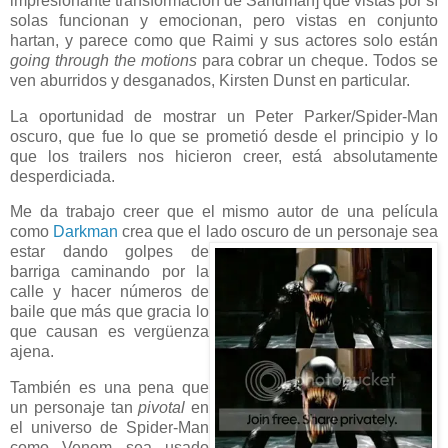
impresionante transformación de Sandman] que vistas por sí
solas funcionan y emocionan, pero vistas en conjunto
hartan, y parece como que Raimi y sus actores solo están
going through the motions
para cobrar un cheque. Todos se
ven aburridos y desganados, Kirsten Dunst en particular.
La oportunidad de mostrar un Peter Parker/Spider-Man
oscuro, que fue lo que se prometió desde el principio y lo
que los trailers nos hicieron creer, está absolutamente
desperdiciada.
Me da trabajo creer que el mismo autor de una película
como
Darkman
crea que el lado oscuro de un personaje sea
estar dando golpes de
barriga caminando por la
calle y hacer números de
baile que más que gracia lo
que causan es vergüenza
ajena.
También es una pena que
un personaje tan
pivotal
en
el universo de Spider-Man
como Venom sea usado