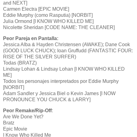
and NEXT]
Carmen Electra [EPIC MOVIE]
Eddie Murphy (como Rasputia) [NORBIT]
Julia Ormond [I KNOW WHO KILLED ME]
Nicolette Sheridan [CODE NAME: THE CLEANER]
Peor Pareja en Pantalla:
Jessica Alba & Hayden Christensen (AWAKE); Dane Cook
(GOOD LUCK CHUCK); Ioan Gruffudd (FANTASTIC FOUR:
RISE OF THE SILVER SURFER)
Todas (BRATZ)
Lindsay Lohan & Lindsay Lohan [I KNOW WHO KILLED
ME]
Todos los personajes interpretados por Eddie Murphy
[NORBIT]
Adam Sandler y Jessica Biel o Kevin James [I NOW
PRONOUNCE YOU CHUCK & LARRY]
Peor Remake/Rip-Off
:
Are We Done Yet?
Bratz
Epic Movie
I Know Who Killed Me