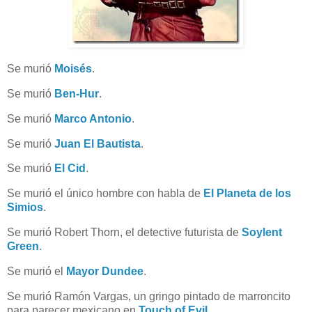
Se murió
Moisés
.
Se murió
Ben-Hur
.
Se murió
Marco Antonio
.
Se murió
Juan El Bautista
.
Se murió
El Cid
.
Se murió el único hombre con habla de
El Planeta de los
Simios
.
Se murió Robert Thorn, el detective futurista de
Soylent
Green
.
Se murió el
Mayor Dundee
.
Se murió Ramón Vargas, un gringo pintado de marroncito
para parecer mexicano en
Touch of Evil
.