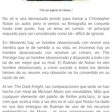
"I'm an agent of chaos."
No sé si sea demasiado pronto para llamar a Christopher
Nolan un autor, pero si vemos su filmografía en conjunto
hasta este punto, hay un tema en común –el principal
requisito para ser considerado como tal– difícil de ignorar.
En
Memento
hay un hombre obsesionado con revivir una
mentira que le dé sentido a su vida, en
Insomnia
hay un
hombre obsesionado con resolver un crímen, en
The
Prestige
hay un hombre obsesionado y dispuesto a todo con
tal de ser mejor que su rival. El Batman de Nolan es otro
hombre obsesionado, y como sucede a todos los demás
héroes de su
oeuvre
, esa obsesión se ha convertido en su
razón de ser.
Al ver
The Dark Knight
, las comparaciones que tanto se han
hecho con
Heat
de Michael Mann son inevitables. Más que
cualquier elemento del patrón de thriller policíaco, lo que
creo que acerca más a las dos es el uso que Nolan ha dado
en sus dos entregas de Batman de uno de los recursos
emblemáticos de Mann - el gran protagonismo de sus