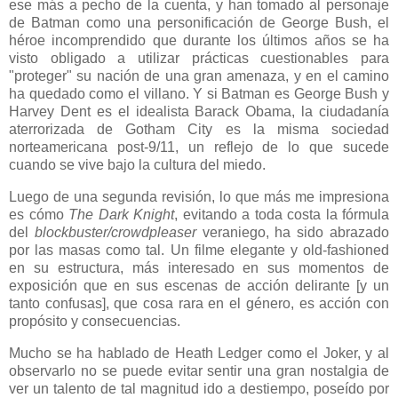
ese más a pecho de la cuenta, y han tomado al personaje
de Batman como una personificación de George Bush, el
héroe incomprendido que durante los últimos años se ha
visto obligado a utilizar prácticas cuestionables para
"proteger" su nación de una gran amenaza, y en el camino
ha quedado como el villano. Y si Batman es George Bush y
Harvey Dent es el idealista Barack Obama, la ciudadanía
aterrorizada de Gotham City es la misma sociedad
norteamericana post-9/11, un reflejo de lo que sucede
cuando se vive bajo la cultura del miedo.
Luego de una segunda revisión, lo que más me impresiona
es cómo
The Dark Knight
, evitando a toda costa la fórmula
del
blockbuster/crowdpleaser
veraniego, ha sido abrazado
por las masas como tal. Un filme elegante y old-fashioned
en su estructura, más interesado en sus momentos de
exposición que en sus escenas de acción delirante [y un
tanto confusas], que cosa rara en el género, es acción con
propósito y consecuencias.
Mucho se ha hablado de Heath Ledger como el Joker, y al
observarlo no se puede evitar sentir una gran nostalgia de
ver un talento de tal magnitud ido a destiempo, poseído por