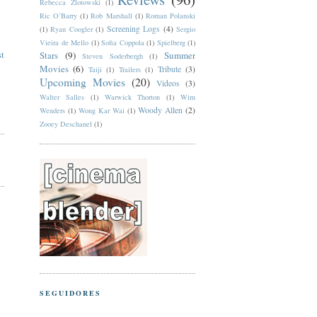
Rebecca Zlotowski
(1)
Ric O’Barry
(1)
Rob Marshall
(1)
Roman Polanski
Screening Logs
(4)
(1)
Ryan Coogler
(1)
Sergio
Vieira de Mello
(1)
Sofia Coppola
(1)
Spielberg
(1)
st
Stars
(9)
Summer
Steven Soderbergh
(1)
Movies
(6)
Tribute
(3)
Taiji
(1)
Trailers
(1)
Upcoming Movies
(20)
Videos
(3)
Walter Salles
(1)
Warwick Thorton
(1)
Wim
Woody Allen
(2)
Wenders
(1)
Wong Kar Wai
(1)
Zooey Deschanel
(1)
SEGUIDORES