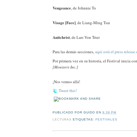
Vengeance
, de Johnnie To
Visage [Face]
, de Liang-Ming Tsai
Antichrist
, de Lars Von Trier
Para las demás secciones,
aquí está el press release 
Por primera vez en su historia, el Festival inicia c
[Monsters Inc.]
¡Nos vemos allá!
Tweet this!
PUBLICADO POR
GUIDO
EN
8:39 PM
LECTURAS
ETIQUETAS:
FESTIVALES