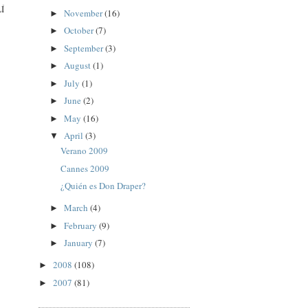
LÍ
November
(16)
►
October
(7)
►
September
(3)
►
August
(1)
►
July
(1)
►
June
(2)
►
May
(16)
►
April
(3)
▼
Verano 2009
Cannes 2009
¿Quién es Don Draper?
March
(4)
►
February
(9)
►
January
(7)
►
2008
(108)
►
2007
(81)
►