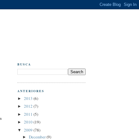
BUSCA
ANTERIORES
2013
(6)
►
2012
(7)
►
2011
(5)
►
in
2010
(19)
►
2009
(78)
▼
December
(9)
►