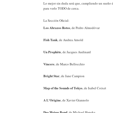
Lo mejor sin duda será que, cumpliendo un sueño de
para verlo TODO de cerca.
La Sección Oficial:
Los Abrazos Rotos
, de Pedro Almodóvar
Fish Tank
, de Andrea Arnold
Un Prophète
, de Jacques Audinard
Vincere
, de Marco Bellocchio
Bright Star
, de Jane Campion
Map of the Sounds of Tokyo
, de Isabel Coixet
A L'Origine
, de Xavier Giannolo
Das Weisse Band
, de Michael Haneke