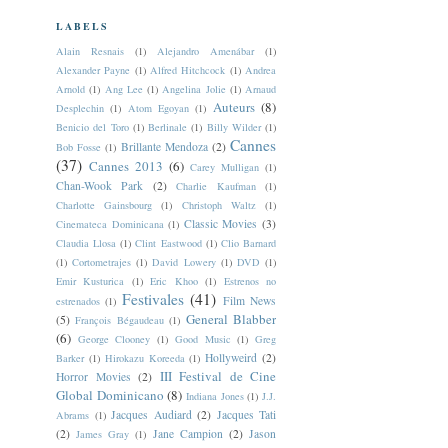
LABELS
Alain Resnais
(1)
Alejandro Amenábar
(1)
Alexander Payne
(1)
Alfred Hitchcock
(1)
Andrea
Arnold
(1)
Ang Lee
(1)
Angelina Jolie
(1)
Arnaud
Auteurs
(8)
Desplechin
(1)
Atom Egoyan
(1)
Benicio del Toro
(1)
Berlinale
(1)
Billy Wilder
(1)
Cannes
Brillante Mendoza
(2)
Bob Fosse
(1)
(37)
Cannes 2013
(6)
Carey Mulligan
(1)
Chan-Wook Park
(2)
Charlie Kaufman
(1)
Charlotte Gainsbourg
(1)
Christoph Waltz
(1)
Classic Movies
(3)
Cinemateca Dominicana
(1)
Claudia Llosa
(1)
Clint Eastwood
(1)
Clio Barnard
(1)
Cortometrajes
(1)
David Lowery
(1)
DVD
(1)
Emir Kusturica
(1)
Eric Khoo
(1)
Estrenos no
Festivales
(41)
Film News
estrenados
(1)
General Blabber
(5)
François Bégaudeau
(1)
(6)
George Clooney
(1)
Good Music
(1)
Greg
Hollyweird
(2)
Barker
(1)
Hirokazu Koreeda
(1)
III Festival de Cine
Horror Movies
(2)
Global Dominicano
(8)
Indiana Jones
(1)
J.J.
Jacques Audiard
(2)
Jacques Tati
Abrams
(1)
(2)
Jane Campion
(2)
Jason
James Gray
(1)