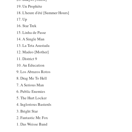
19. Un Prophète
18. L'heure d'été [Summer Hours]
17. Up
16. Star Trek
15. Linha de Passe
14. A Single Man
13. La Teta Asustada
12. Madeo [Mother]
11. District 9
10. An Education
9. Los Abrazos Rotos
8. Drag Me To Hell
7. A Serious Man
6. Public Enemies
5. The Hurt Locker
4. Inglorious Basterds
3. Bright Star
2. Fantastic Mr. Fox
1. Das Weisse Band