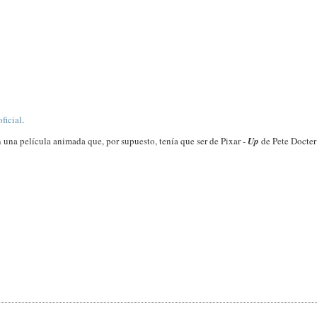
oficial
.
on una película animada que, por supuesto, tenía que ser de Pixar -
Up
de Pete Docter