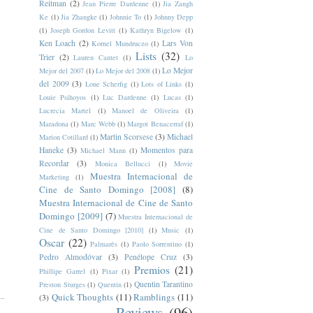
Reitman
(2)
Jean Pierre Dardenne
(1)
Jia Zangh
Ke
(1)
Jia Zhangke
(1)
Johnnie To
(1)
Johnny Depp
(1)
Joseph Gordon Levitt
(1)
Kathryn Bigelow
(1)
Ken Loach
(2)
Lars Von
Kornel Mundruczo
(1)
Lists
(32)
Trier
(2)
Lauren Cantet
(1)
Lo
Lo Mejor
Mejor del 2007
(1)
Lo Mejor del 2008
(1)
del 2009
(3)
Lone Scherfig
(1)
Lots of Links
(1)
Louie Psihoyos
(1)
Luc Dardenne
(1)
Lucas
(1)
Lucrecia Martel
(1)
Manoel de Oliveira
(1)
Maradona
(1)
Marc Webb
(1)
Margot Benacerraf
(1)
Martin Scorsese
(3)
Michael
Marion Cotillard
(1)
Haneke
(3)
Momentos para
Michael Mann
(1)
Recordar
(3)
Monica Bellucci
(1)
Movie
Muestra Internacional de
Marketing
(1)
Cine de Santo Domingo [2008]
(8)
Muestra Internacional de Cine de Santo
Domingo [2009]
(7)
Muestra Internacional de
Cine de Santo Domingo [2010]
(1)
Music
(1)
Oscar
(22)
Palmarès
(1)
Paolo Sorrentino
(1)
Pedro Almodóvar
(3)
Penélope Cruz
(3)
Premios
(21)
Phillipe Garrel
(1)
Pixar
(1)
Quentin Tarantino
Preston Sturges
(1)
Quentin
(1)
Quick Thoughts
(11)
Ramblings
(11)
(3)
Reviews
(96)