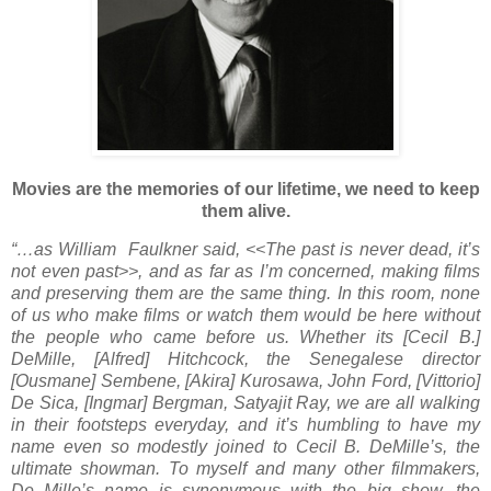
Movies are the memories of our lifetime, we need to keep
them alive.
“…as William Faulkner said, <<The past is never dead, it’s
not even past>>, and as far as I’m concerned, making films
and preserving them are the same thing. In this room, none
of us who make films or watch them would be here without
the people who came before us. Whether its [Cecil B.]
DeMille, [Alfred] Hitchcock, the Senegalese director
[Ousmane] Sembene, [Akira] Kurosawa, John Ford, [Vittorio]
De Sica, [Ingmar] Bergman, Satyajit Ray, we are all walking
in their footsteps everyday, and it’s humbling to have my
name even so modestly joined to Cecil B. DeMille’s, the
ultimate showman. To myself and many other filmmakers,
De Mille’s name is synonymous with the big show, the