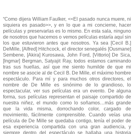
“Como dijera William Faulker, <<El pasado nunca muere, ni
siquiera es pasado>>, y en lo que a mi concierne, hacer
películas y preservarlas es lo mismo. En esta sala, ninguno
de nosotros que hacemos o vemos películas estaría aquí sin
los que estuvieron antes que nosotros. Ya sea [Cecil B.]
DeMille, [Alfred] Hitchcock, el director senegalés [Ousmane]
Sembene, [Akira] Kurosawa, John Ford, [Vittorio] De Sica,
[Ingmar] Bergman, Satyajit Ray, todos estamos caminando
tras sus huellas, así que me siento humilde de que mi
nombre se asocie al de Cecil B. De Mille, el máximo hombre
espectáculo. Para mí y para muchos otros directores, el
nombre de De Mille es sinónimo de lo grandioso, lo
espectacular, ver sus películas era un evento. De alguna
forma, sus películas representan el paisaje compartido de
nuestra niñez, el mundo como lo soñamos…más grande
que la vida misma, dorrochando color, cargado de
movimiento, fácilmente comprensible. Cuando veías una
película de De Mille se quedaba contigo, tenía el poder de
esa experiencia compartida con una gran audiencia, y
siempre dentro del espectáculo se hallaba una historia