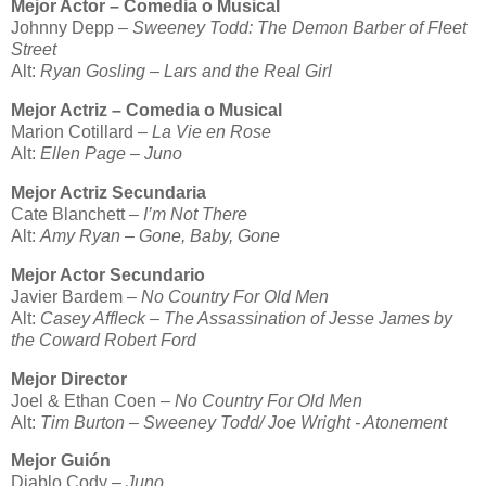
Mejor Actor – Comedia o Musical
Johnny Depp
–
Sweeney Todd: The Demon Barber of Fleet
Street
Alt:
Ryan Gosling – Lars and the Real Girl
Mejor Actriz – Comedia o Musical
Marion Cotillard
– La Vie en Rose
Alt:
Ellen Page
–
Juno
Mejor Actriz Secundaria
Cate Blanchett
– I’m Not There
Alt:
Amy Ryan – Gone, Baby, Gone
Mejor Actor Secundario
Javier Bardem
– No Country For Old Men
Alt:
Casey Affleck – The Assassination of Jesse James by
the Coward Robert Ford
Mejor Director
Joel & Ethan Coen
– No Country For Old Men
Alt:
Tim Burton – Sweeney Todd/ Joe Wright - Atonement
Mejor Guión
Diablo Cody
–
Juno