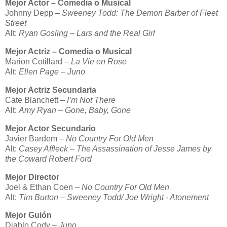
Mejor Actor – Comedia o Musical
Johnny Depp
–
Sweeney Todd: The Demon Barber of Fleet
Street
Alt:
Ryan Gosling – Lars and the Real Girl
Mejor Actriz – Comedia o Musical
Marion Cotillard
– La Vie en Rose
Alt:
Ellen Page
–
Juno
Mejor Actriz Secundaria
Cate Blanchett
– I’m Not There
Alt:
Amy Ryan – Gone, Baby, Gone
Mejor Actor Secundario
Javier Bardem
– No Country For Old Men
Alt:
Casey Affleck – The Assassination of Jesse James by
the Coward Robert Ford
Mejor Director
Joel & Ethan Coen
– No Country For Old Men
Alt:
Tim Burton – Sweeney Todd/ Joe Wright - Atonement
Mejor Guión
Diablo Cody
–
Juno