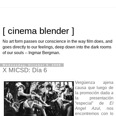
[ cinema blender ]
No art form passes our conscience in the way film does, and
goes directly to our feelings, deep down into the dark rooms
of our souls -- Ingmar Bergman.
Wednesday, October 8, 2008
X MICSD: Día 6
Vergüenza ajena
causa que luego de
la promoción dada a
la presentación
“especial” de
El
Angel Azul
, nos
encontremos con lo