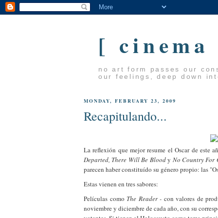
[ cinema
no art form passes our cons
our feelings, deep down in
MONDAY, FEBRUARY 23, 2009
Recapitulando...
La reflexión que mejor resume el Oscar de este 
Departed, There Will Be Blood
y
No Country For
parecen haber constituído su género propio: las "Os
Estas vienen en tres sabores:
Películas como
The Reader -
con valores de produ
noviembre y diciembre de cada año, con su correspo
votantes. Si tienen al Holocausto como tema princi