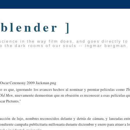
 blender ]
cience in the way film does, and goes directly to
to the dark rooms of our souls -- ingmar bergman.
año es que, ignorando los avances hechos al nominar y premiar películas como
Th
 Old Men
, nuevamente demuestran que su obsesión es reconocer a esas películas q
car Pictures."
cción de lujo, nombres reconocidos delante y detrás de cámara, y lanzadas ent
ndiente campaña publicitaria millonaria durante diciembre y enero para atraer a l
pal o incidental, mejor aún.