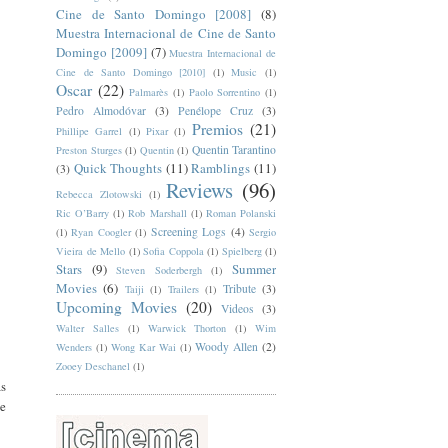
Cine de Santo Domingo [2008]
(8)
Muestra Internacional de Cine de Santo
Domingo [2009]
(7)
Muestra Internacional de
Cine de Santo Domingo [2010]
(1)
Music
(1)
Oscar
(22)
Palmarès
(1)
Paolo Sorrentino
(1)
Pedro Almodóvar
(3)
Penélope Cruz
(3)
Premios
(21)
Phillipe Garrel
(1)
Pixar
(1)
Quentin Tarantino
Preston Sturges
(1)
Quentin
(1)
Quick Thoughts
(11)
Ramblings
(11)
(3)
Reviews
(96)
Rebecca Zlotowski
(1)
Ric O’Barry
(1)
Rob Marshall
(1)
Roman Polanski
Screening Logs
(4)
(1)
Ryan Coogler
(1)
Sergio
Vieira de Mello
(1)
Sofia Coppola
(1)
Spielberg
(1)
Stars
(9)
Summer
Steven Soderbergh
(1)
Movies
(6)
Tribute
(3)
Taiji
(1)
Trailers
(1)
Upcoming Movies
(20)
Videos
(3)
Walter Salles
(1)
Warwick Thorton
(1)
Wim
Woody Allen
(2)
Wenders
(1)
Wong Kar Wai
(1)
Zooey Deschanel
(1)
as
de