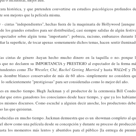
gura histórica, y que pretenden convertirse en estudios psicológicos profundos d
te son mejores que la película misma.
 -
cintas "independientes", hechas fuera de la maquinaria de Hollywood [aunque
e los grandes estudios para ser distribuídas], casi siempre salidas de algún festiv
 espectador sobre algún tema "importante": pobreza, racismo, embarazos durante 
añar la superficie, de tocar apenas someramente dichos temas, hacen sentir ilumina
 las cintas de género -hayan hecho mucho dinero en la taquilla o no- porque 
as que no declaren su IMPORTANCIA y PRESTIGIO al espectador de la forma má
ontundentes como
The Wrestler, Ché, Rachel Getting Married
y hasta
WALL
•
E
y
Th
a -hombre blanco conservador de más de 60 años- simplemente no considera q
 lo suficientemente "prestigiosas" para ser consideradas como lo mejor del año.
bles en mucho tiempo. Hugh Jackman y el productor de la ceremonia Bill Cond
idar que estos ganadores los conocíamos desde hace tiempo, y que ya los habíam
los mismos discursos. Como escuché a alguien decir anoche, los productores deb
no las que quisieran.
 producidas en mucho tiempo. Jackman demuestra que es un showman completo al q
r el show como una película desde su concepción y durante su proceso de producci
asta los momentos más lentos y aburridos para el público [la entrega de premi