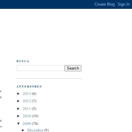
BUSCA
ANTERIORES
e
2013
(6)
►
ue
2012
(7)
►
2011
(5)
►
2010
(19)
►
re
2009
(78)
▼
os
December
(9)
►