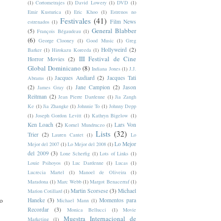
(1)
Cortometrajes
(1)
David Lowery
(1)
DVD
(1)
Emir Kusturica
(1)
Eric Khoo
(1)
Estrenos no
Festivales
(41)
Film News
estrenados
(1)
General Blabber
(5)
François Bégaudeau
(1)
(6)
George Clooney
(1)
Good Music
(1)
Greg
Hollyweird
(2)
Barker
(1)
Hirokazu Koreeda
(1)
III Festival de Cine
Horror Movies
(2)
Global Dominicano
(8)
Indiana Jones
(1)
J.J.
Jacques Audiard
(2)
Jacques Tati
Abrams
(1)
(2)
Jane Campion
(2)
Jason
James Gray
(1)
Reitman
(2)
Jean Pierre Dardenne
(1)
Jia Zangh
Ke
(1)
Jia Zhangke
(1)
Johnnie To
(1)
Johnny Depp
(1)
Joseph Gordon Levitt
(1)
Kathryn Bigelow
(1)
Ken Loach
(2)
Lars Von
Kornel Mundruczo
(1)
Lists
(32)
Trier
(2)
Lauren Cantet
(1)
Lo
Lo Mejor
Mejor del 2007
(1)
Lo Mejor del 2008
(1)
del 2009
(3)
Lone Scherfig
(1)
Lots of Links
(1)
Louie Psihoyos
(1)
Luc Dardenne
(1)
Lucas
(1)
Lucrecia Martel
(1)
Manoel de Oliveira
(1)
Maradona
(1)
Marc Webb
(1)
Margot Benacerraf
(1)
Martin Scorsese
(3)
Michael
Marion Cotillard
(1)
to
Haneke
(3)
Momentos para
Michael Mann
(1)
Recordar
(3)
Monica Bellucci
(1)
Movie
Muestra Internacional de
Marketing
(1)