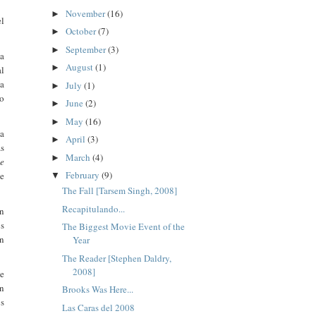
November
(16)
►
el
October
(7)
►
September
(3)
►
 a
August
(1)
►
al
la
July
(1)
►
do
June
(2)
►
May
(16)
►
la
April
(3)
►
s
March
(4)
►
e
February
(9)
ue
▼
The Fall [Tarsem Singh, 2008]
Recapitulando...
on
os
The Biggest Movie Event of the
en
Year
The Reader [Stephen Daldry,
2008]
ue
ón
Brooks Was Here...
os
Las Caras del 2008