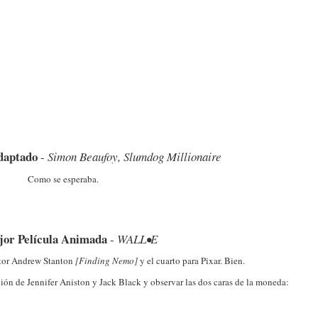
daptado
-
Simon Beaufoy, Slumdog Millionaire
Como se esperaba.
or Película Animada
-
WALL•E
ctor Andrew Stanton
[Finding Nemo]
y el cuarto para Pixar. Bien.
ción de Jennifer Aniston y Jack Black y observar las dos caras de la moneda: