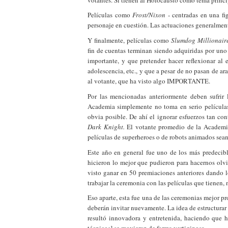
Películas como
Frost/Nixon
- centradas en una fi
personaje en cuestión. Las actuaciones generalmen
Y finalmente, películas como
Slumdog Millionaire
fin de cuentas terminan siendo adquiridas por uno d
importante, y que pretender hacer reflexionar al
adolescencia, etc., y que a pesar de no pasan de ar
al votante, que ha visto algo IMPORTANTE.
Por las mencionadas anteriormente deben sufrir
Academia simplemente no toma en serio películ
obvia posible. De ahí el ignorar esfuerzos tan c
Dark Knight.
El votante promedio de la Academi
películas de superh
eroes o de robots animados sean
Este año en general fue uno de los más predeci
hicieron lo mejor que pudieron para hacernos olv
visto ganar en 50 premiaciones anteriores dando 
trabajar la ceremonia con las películas que tienen, 
Eso aparte, esta fue una de las ceremonias mejor
deberán invitar nuevamente. La idea de estructura
resultó innovadora y entretenida, haciendo que h