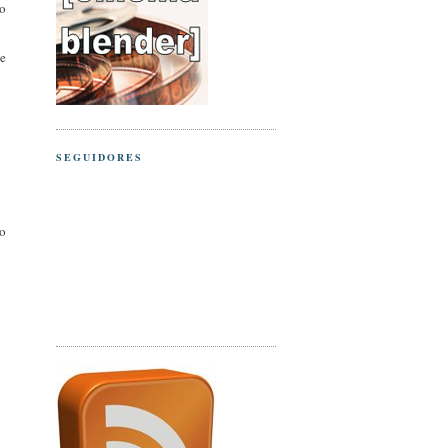
to
e
SEGUIDORES
so