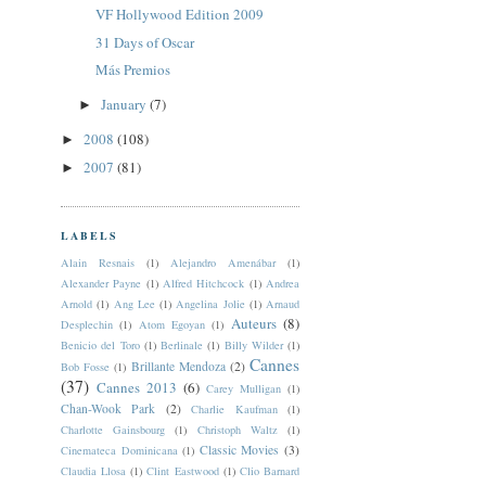
VF Hollywood Edition 2009
31 Days of Oscar
Más Premios
January
(7)
►
2008
(108)
►
2007
(81)
►
LABELS
Alain Resnais
(1)
Alejandro Amenábar
(1)
Alexander Payne
(1)
Alfred Hitchcock
(1)
Andrea
Arnold
(1)
Ang Lee
(1)
Angelina Jolie
(1)
Arnaud
Auteurs
(8)
Desplechin
(1)
Atom Egoyan
(1)
Benicio del Toro
(1)
Berlinale
(1)
Billy Wilder
(1)
Cannes
Brillante Mendoza
(2)
Bob Fosse
(1)
(37)
Cannes 2013
(6)
Carey Mulligan
(1)
Chan-Wook Park
(2)
Charlie Kaufman
(1)
Charlotte Gainsbourg
(1)
Christoph Waltz
(1)
Classic Movies
(3)
Cinemateca Dominicana
(1)
Claudia Llosa
(1)
Clint Eastwood
(1)
Clio Barnard