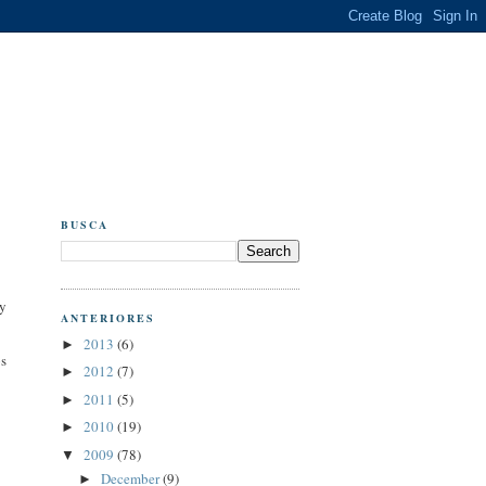
BUSCA
ay
ANTERIORES
2013
(6)
►
os
2012
(7)
►
2011
(5)
►
2010
(19)
►
2009
(78)
▼
December
(9)
►