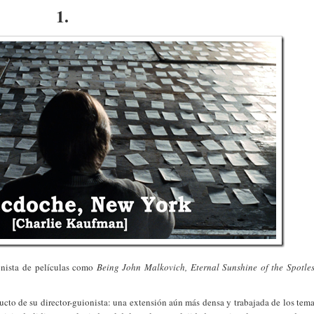
1.
onista de películas como
Being John Malkovich, Eternal Sunshine of the Spotle
to de su director-guionista: una extensión aún más densa y trabajada de los tem