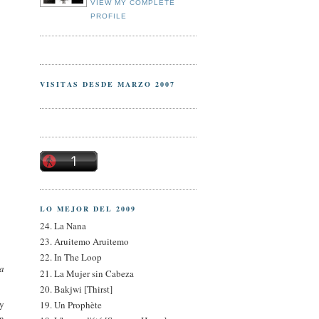
VIEW MY COMPLETE
PROFILE
VISITAS DESDE MARZO 2007
LO MEJOR DEL 2009
24. La Nana
23. Aruitemo Aruitemo
22. In The Loop
la
21. La Mujer sin Cabeza
20. Bakjwi [Thirst]
 y
19. Un Prophète
en