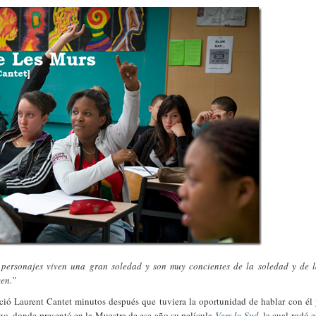
s personajes viven una gran soledad y son muy concientes de la soledad y de 
ven.”
ió Laurent Cantet minutos después que tuviera la oportunidad de hablar con él
go, donde presentó en la Muestra de ese año su película
Vers le Sud
, la cual rodó 