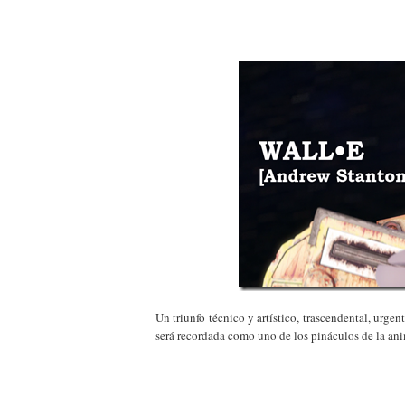
Un triunfo técnico y artístico, trascendental, urge
será recordada como uno de los pináculos de la a