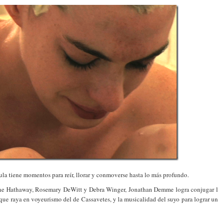
ula tiene momentos para reír, llorar y conmoverse hasta lo más profundo.
Anne Hathaway, Rosemary DeWitt y Debra Winger, Jonathan Demme logra conjugar 
que raya en voyeurismo del de Cassavetes, y la musicalidad del suyo para lograr u