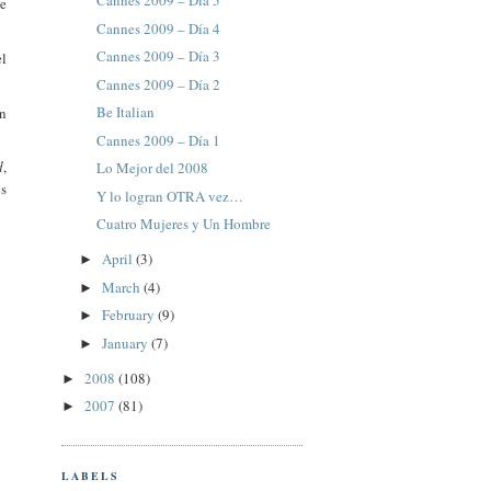
Cannes 2009 – Día 5
ue
Cannes 2009 – Día 4
Cannes 2009 – Día 3
el
Cannes 2009 – Día 2
Be Italian
un
Cannes 2009 – Día 1
d
,
Lo Mejor del 2008
os
Y lo logran OTRA vez…
Cuatro Mujeres y Un Hombre
April
(3)
►
March
(4)
►
February
(9)
►
January
(7)
►
2008
(108)
►
2007
(81)
►
LABELS