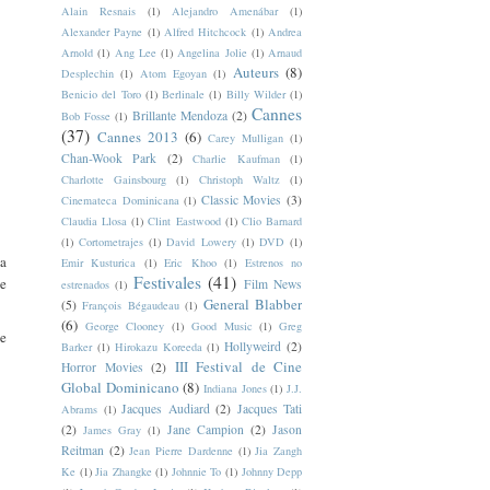
Alain Resnais
(1)
Alejandro Amenábar
(1)
Alexander Payne
(1)
Alfred Hitchcock
(1)
Andrea
Arnold
(1)
Ang Lee
(1)
Angelina Jolie
(1)
Arnaud
Auteurs
(8)
Desplechin
(1)
Atom Egoyan
(1)
Benicio del Toro
(1)
Berlinale
(1)
Billy Wilder
(1)
Cannes
Brillante Mendoza
(2)
Bob Fosse
(1)
(37)
Cannes 2013
(6)
Carey Mulligan
(1)
Chan-Wook Park
(2)
Charlie Kaufman
(1)
Charlotte Gainsbourg
(1)
Christoph Waltz
(1)
Classic Movies
(3)
Cinemateca Dominicana
(1)
Claudia Llosa
(1)
Clint Eastwood
(1)
Clio Barnard
(1)
Cortometrajes
(1)
David Lowery
(1)
DVD
(1)
la
Emir Kusturica
(1)
Eric Khoo
(1)
Estrenos no
Festivales
(41)
de
Film News
estrenados
(1)
General Blabber
(5)
François Bégaudeau
(1)
(6)
George Clooney
(1)
Good Music
(1)
Greg
te
Hollyweird
(2)
Barker
(1)
Hirokazu Koreeda
(1)
III Festival de Cine
Horror Movies
(2)
Global Dominicano
(8)
Indiana Jones
(1)
J.J.
Jacques Audiard
(2)
Jacques Tati
Abrams
(1)
(2)
Jane Campion
(2)
Jason
James Gray
(1)
Reitman
(2)
Jean Pierre Dardenne
(1)
Jia Zangh
Ke
(1)
Jia Zhangke
(1)
Johnnie To
(1)
Johnny Depp