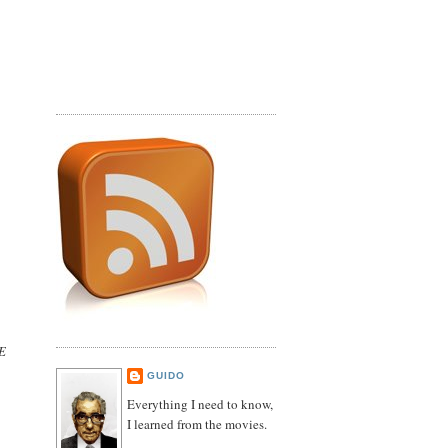
E
GUIDO
Everything I need to know,
I learned from the movies.