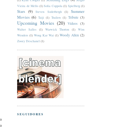
(1)
Ryan Coogler
(1)
Sergio
Vieira de Mello
(1)
Sofia Coppola
(1)
Spielberg
(1)
Stars
(9)
Summer
Steven Soderbergh
(1)
Movies
(6)
Tribute
(3)
Taiji
(1)
Trailers
(1)
Upcoming Movies
(20)
Videos
(3)
Walter Salles
(1)
Warwick Thorton
(1)
Wim
Woody Allen
(2)
Wenders
(1)
Wong Kar Wai
(1)
Zooey Deschanel
(1)
SEGUIDORES
la
na