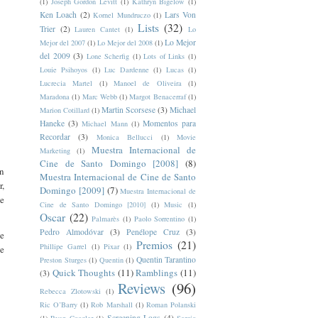
(1)
Joseph Gordon Levitt
(1)
Kathryn Bigelow
(1)
Ken Loach
(2)
Lars Von
Kornel Mundruczo
(1)
Lists
(32)
Trier
(2)
Lauren Cantet
(1)
Lo
Lo Mejor
Mejor del 2007
(1)
Lo Mejor del 2008
(1)
del 2009
(3)
Lone Scherfig
(1)
Lots of Links
(1)
Louie Psihoyos
(1)
Luc Dardenne
(1)
Lucas
(1)
Lucrecia Martel
(1)
Manoel de Oliveira
(1)
Maradona
(1)
Marc Webb
(1)
Margot Benacerraf
(1)
Martin Scorsese
(3)
Michael
Marion Cotillard
(1)
Haneke
(3)
Momentos para
Michael Mann
(1)
Recordar
(3)
Monica Bellucci
(1)
Movie
Muestra Internacional de
Marketing
(1)
Cine de Santo Domingo [2008]
(8)
un
Muestra Internacional de Cine de Santo
r,
Domingo [2009]
(7)
Muestra Internacional de
be
Cine de Santo Domingo [2010]
(1)
Music
(1)
Oscar
(22)
Palmarès
(1)
Paolo Sorrentino
(1)
Pedro Almodóvar
(3)
Penélope Cruz
(3)
se
Premios
(21)
Phillipe Garrel
(1)
Pixar
(1)
ue
Quentin Tarantino
Preston Sturges
(1)
Quentin
(1)
Quick Thoughts
(11)
Ramblings
(11)
(3)
Reviews
(96)
Rebecca Zlotowski
(1)
Ric O’Barry
(1)
Rob Marshall
(1)
Roman Polanski
Screening Logs
(4)