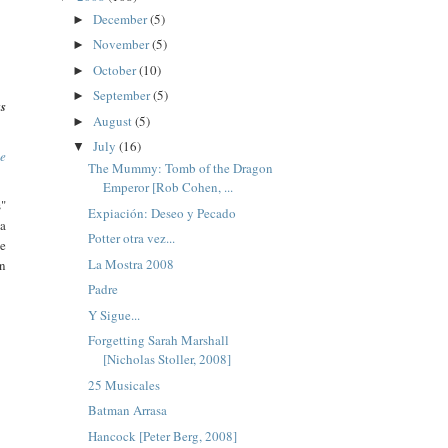
December
(5)
►
November
(5)
►
October
(10)
►
September
(5)
►
us
August
(5)
►
July
(16)
▼
e
The Mummy: Tomb of the Dragon
Emperor [Rob Cohen, ...
s"
Expiación: Deseo y Pecado
la
Potter otra vez...
ne
La Mostra 2008
en
Padre
Y Sigue...
Forgetting Sarah Marshall
[Nicholas Stoller, 2008]
25 Musicales
Batman Arrasa
Hancock [Peter Berg, 2008]