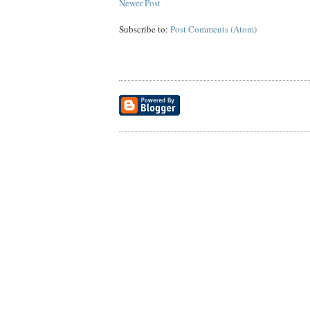
Newer Post
Subscribe to:
Post Comments (Atom)