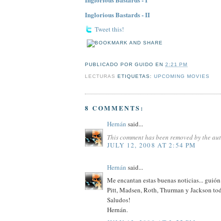
Inglorious Bastards - II
Tweet this!
PUBLICADO POR
GUIDO
EN
2:21 PM
LECTURAS
ETIQUETAS:
UPCOMING MOVIES
8 COMMENTS:
Hernán
said...
This comment has been removed by the aut
JULY 12, 2008 AT 2:54 PM
Hernán
said...
Me encantan estas buenas noticias... guión
Pitt, Madsen, Roth, Thurman y Jackson to
Saludos!
Hernán.