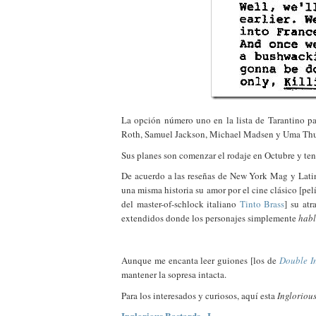
La opción número uno en la lista de Tarantino par
Roth, Samuel Jackson, Michael Madsen y Uma Thur
Sus planes son comenzar el rodaje en Octubre y tene
De acuerdo a las reseñas de New York Mag y Lat
una misma historia su amor por el cine clásico [pel
del master-of-schlock italiano
Tinto Brass
] su at
extendidos donde los personajes simplemente
hab
Aunque me encanta leer guiones [los de
Double I
mantener la sopresa intacta.
Para los interesados y curiosos, aquí esta
Ingloriou
Inglorious Bastards - I