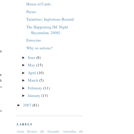
House of Cards
Presto
Tarantino: Inglorious Bastard
The Happening [M. Night
Shyamalan, 2008]
Eurocine
Why so serious?
im
June
(8)
►
May
(15)
►
April
(10)
►
en
March
(5)
ch
►
os
February
(11)
►
January
(13)
►
2007
(81)
►
ro
LABELS
Alain Resnais
(1)
Alejandro Amenábar
(1)