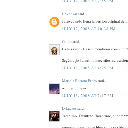
JULY 12, 2008 AT 2:55 PM
Unknown
said...
Justo cuando llega la version original de 
JULY 12, 2008 AT 10:38 PM
Guido
said...
La has visto? La recomendarías como un "
Según dijo Tarantino hace años, su versión
JULY 13, 2008 AT 4:25 PM
Mariola Rosario Padró
said...
wonderful news!!
JULY 13, 2008 AT 7:17 PM
DrLacxos
said...
Tarantino, Tarantino, Tarantino!, el homb
esperemos que llegue bien y que sea bien r