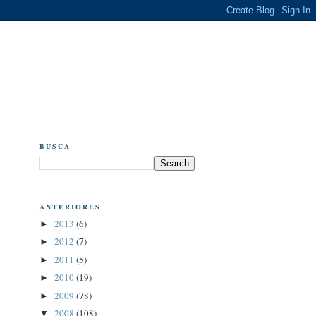
BUSCA
ANTERIORES
2013
(6)
►
2012
(7)
►
2011
(5)
►
2010
(19)
►
2009
(78)
►
2008
(108)
▼