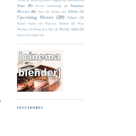
Vieira de Mello
(1)
Sofia Coppola
(1)
Spielberg
(1)
Stars
(9)
Summer
Steven Soderbergh
(1)
Movies
(6)
Tribute
(3)
Taiji
(1)
Trailers
(1)
Upcoming Movies
(20)
Videos
(3)
Walter Salles
(1)
Warwick Thorton
(1)
Wim
Woody Allen
(2)
Wenders
(1)
Wong Kar Wai
(1)
Zooey Deschanel
(1)
a
SEGUIDORES