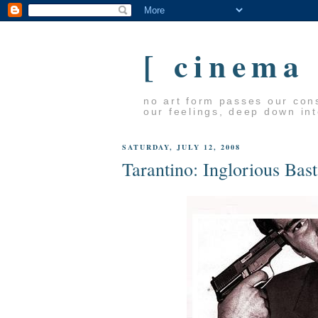
[ cinema
no art form passes our cons
our feelings, deep down in
SATURDAY, JULY 12, 2008
Tarantino: Inglorious Bas