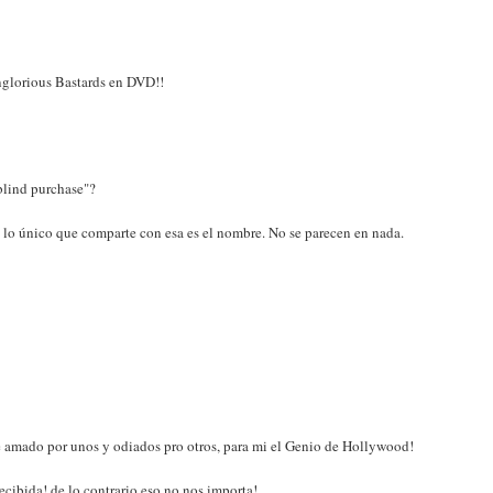
Inglorious Bastards en DVD!!
blind purchase"?
 lo único que comparte con esa es el nombre. No se parecen en nada.
re amado por unos y odiados pro otros, para mi el Genio de Hollywood!
ecibida! de lo contrario eso no nos importa!