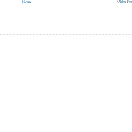
Home
Older Po