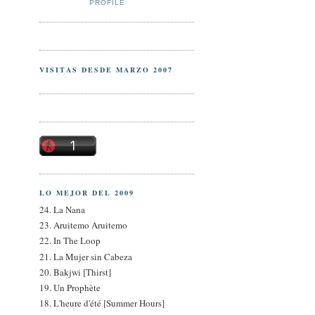
PROFILE
VISITAS DESDE MARZO 2007
LO MEJOR DEL 2009
24. La Nana
23. Aruitemo Aruitemo
22. In The Loop
21. La Mujer sin Cabeza
20. Bakjwi [Thirst]
19. Un Prophète
18. L'heure d'été [Summer Hours]