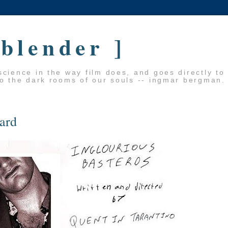
 blender ]
cience in the way film does, and goes directly to
to the dark rooms of our souls -- ingmar bergman.
tard