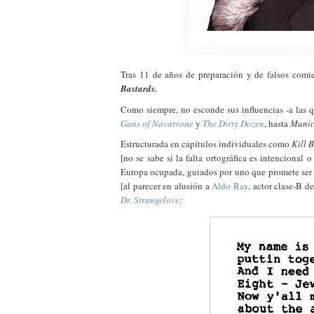
Tras 11 de años de preparación y de falsos comi
Bastards.
Como siempre, no esconde sus influencias -a las q
Guns of Navarrone
y
The Dirty Dozen
, hasta
Muni
Estructurada en capítulos individuales como
Kill B
[no se sabe si la falta ortográfica es intencional 
Europa ocupada, guiados por uno que promete ser 
[al parecer en alusión a
Aldo Ray
, actor clase-B d
Dr. Strangelove
: