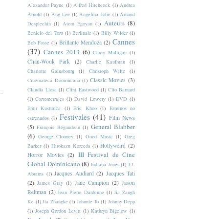
Alexander Payne
(1)
Alfred Hitchcock
(1)
Andrea
Arnold
(1)
Ang Lee
(1)
Angelina Jolie
(1)
Arnaud
Auteurs
(8)
Desplechin
(1)
Atom Egoyan
(1)
Benicio del Toro
(1)
Berlinale
(1)
Billy Wilder
(1)
Cannes
Brillante Mendoza
(2)
Bob Fosse
(1)
(37)
Cannes 2013
(6)
Carey Mulligan
(1)
Chan-Wook Park
(2)
Charlie Kaufman
(1)
Charlotte Gainsbourg
(1)
Christoph Waltz
(1)
Classic Movies
(3)
Cinemateca Dominicana
(1)
Claudia Llosa
(1)
Clint Eastwood
(1)
Clio Barnard
(1)
Cortometrajes
(1)
David Lowery
(1)
DVD
(1)
Emir Kusturica
(1)
Eric Khoo
(1)
Estrenos no
Festivales
(41)
Film News
estrenados
(1)
General Blabber
(5)
François Bégaudeau
(1)
(6)
George Clooney
(1)
Good Music
(1)
Greg
Hollyweird
(2)
Barker
(1)
Hirokazu Koreeda
(1)
III Festival de Cine
Horror Movies
(2)
Global Dominicano
(8)
Indiana Jones
(1)
J.J.
Jacques Audiard
(2)
Jacques Tati
Abrams
(1)
(2)
Jane Campion
(2)
Jason
James Gray
(1)
Reitman
(2)
Jean Pierre Dardenne
(1)
Jia Zangh
Ke
(1)
Jia Zhangke
(1)
Johnnie To
(1)
Johnny Depp
(1)
Joseph Gordon Levitt
(1)
Kathryn Bigelow
(1)