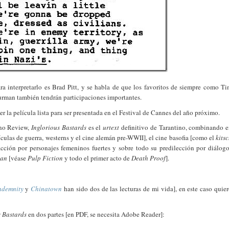
a interpretarlo es Brad Pitt, y se habla de que los favoritos de siempre como T
man también tendrán participaciones importantes.
r la película lista para ser presentada en el Festival de Cannes del año próximo.
ino Review,
Inglorious Bastards
es el
urtext
definitivo de Tarantino, combinando 
ículas de guerra, westerns y el cine alemán pre-WWII], el cine basofia [como el
kits
racción por personajes femeninos fuertes y sobre todo su predilección por diálog
lan
[véase
Pulp Fiction
y todo el primer acto de
Death Proof
].
ndemnity
y
Chinatown
han sido dos de las lecturas de mi vida], en este caso quie
s Bastards
en dos partes [en PDF, se necesita Adobe Reader]: