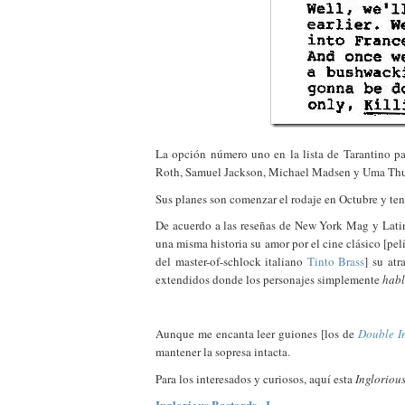
La opción número uno en la lista de Tarantino par
Roth, Samuel Jackson, Michael Madsen y Uma Thur
Sus planes son comenzar el rodaje en Octubre y tene
De acuerdo a las reseñas de New York Mag y Lat
una misma historia su amor por el cine clásico [pel
del master-of-schlock italiano
Tinto Brass
] su at
extendidos donde los personajes simplemente
hab
Aunque me encanta leer guiones [los de
Double I
mantener la sopresa intacta.
Para los interesados y curiosos, aquí esta
Ingloriou
Inglorious Bastards - I