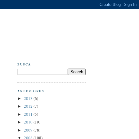
BUSCA
ANTERIORES
2013
(6)
►
2012
(7)
►
2011
(5)
►
2010
(19)
►
2009
(78)
►
2008
(108)
▼