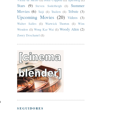
Vieira de Mello
(1)
Sofia Coppola
(1)
Spielberg
(1)
Stars
(9)
Summer
Steven Soderbergh
(1)
Movies
(6)
Tribute
(3)
Taiji
(1)
Trailers
(1)
Upcoming Movies
(20)
Videos
(3)
Walter Salles
(1)
Warwick Thorton
(1)
Wim
Woody Allen
(2)
Wenders
(1)
Wong Kar Wai
(1)
Zooey Deschanel
(1)
a
SEGUIDORES