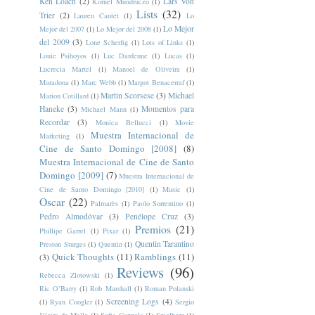
Ken Loach
(2)
Lars Von
Kornel Mundruczo
(1)
Lists
(32)
Trier
(2)
Lauren Cantet
(1)
Lo
Lo Mejor
Mejor del 2007
(1)
Lo Mejor del 2008
(1)
del 2009
(3)
Lone Scherfig
(1)
Lots of Links
(1)
Louie Psihoyos
(1)
Luc Dardenne
(1)
Lucas
(1)
Lucrecia Martel
(1)
Manoel de Oliveira
(1)
Maradona
(1)
Marc Webb
(1)
Margot Benacerraf
(1)
Martin Scorsese
(3)
Michael
Marion Cotillard
(1)
Haneke
(3)
Momentos para
Michael Mann
(1)
Recordar
(3)
Monica Bellucci
(1)
Movie
Muestra Internacional de
Marketing
(1)
Cine de Santo Domingo [2008]
(8)
Muestra Internacional de Cine de Santo
Domingo [2009]
(7)
Muestra Internacional de
Cine de Santo Domingo [2010]
(1)
Music
(1)
Oscar
(22)
Palmarès
(1)
Paolo Sorrentino
(1)
Pedro Almodóvar
(3)
Penélope Cruz
(3)
Premios
(21)
Phillipe Garrel
(1)
Pixar
(1)
Quentin Tarantino
Preston Sturges
(1)
Quentin
(1)
Quick Thoughts
(11)
Ramblings
(11)
(3)
Reviews
(96)
Rebecca Zlotowski
(1)
Ric O’Barry
(1)
Rob Marshall
(1)
Roman Polanski
Screening Logs
(4)
(1)
Ryan Coogler
(1)
Sergio