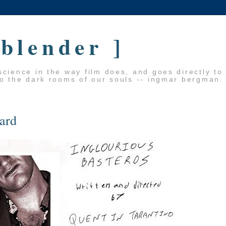
 blender ]
cience in the way film does, and goes directly to
to the dark rooms of our souls -- ingmar bergman.
tard