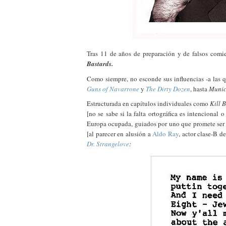
Tras 11 de años de preparación y de falsos comi
Bastards.
Como siempre, no esconde sus influencias -a las q
Guns of Navarrone
y
The Dirty Dozen
, hasta
Muni
Estructurada en capítulos individuales como
Kill B
[no se sabe si la falta ortográfica es intencional 
Europa ocupada, guiados por uno que promete ser 
[al parecer en alusión a
Aldo Ray
, actor clase-B d
Dr. Strangelove
: