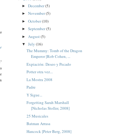
December
(5)
►
November
(5)
►
October
(10)
►
September
(5)
►
us
August
(5)
►
July
(16)
▼
e
The Mummy: Tomb of the Dragon
Emperor [Rob Cohen, ...
s"
Expiación: Deseo y Pecado
la
Potter otra vez...
ne
La Mostra 2008
en
Padre
Y Sigue...
Forgetting Sarah Marshall
[Nicholas Stoller, 2008]
25 Musicales
Batman Arrasa
Hancock [Peter Berg, 2008]