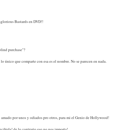
Inglorious Bastards en DVD!!
blind purchase"?
 lo único que comparte con esa es el nombre. No se parecen en nada.
re amado por unos y odiados pro otros, para mi el Genio de Hollywood!
ecibida! de lo contrario eso no nos importa!