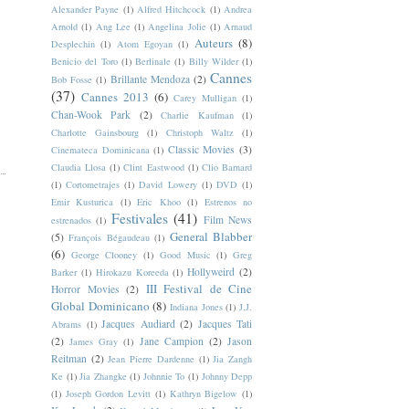
Alexander Payne
(1)
Alfred Hitchcock
(1)
Andrea
Arnold
(1)
Ang Lee
(1)
Angelina Jolie
(1)
Arnaud
Auteurs
(8)
Desplechin
(1)
Atom Egoyan
(1)
Benicio del Toro
(1)
Berlinale
(1)
Billy Wilder
(1)
Cannes
Brillante Mendoza
(2)
Bob Fosse
(1)
(37)
Cannes 2013
(6)
Carey Mulligan
(1)
Chan-Wook Park
(2)
Charlie Kaufman
(1)
Charlotte Gainsbourg
(1)
Christoph Waltz
(1)
Classic Movies
(3)
Cinemateca Dominicana
(1)
Claudia Llosa
(1)
Clint Eastwood
(1)
Clio Barnard
(1)
Cortometrajes
(1)
David Lowery
(1)
DVD
(1)
Emir Kusturica
(1)
Eric Khoo
(1)
Estrenos no
Festivales
(41)
Film News
estrenados
(1)
General Blabber
(5)
François Bégaudeau
(1)
(6)
George Clooney
(1)
Good Music
(1)
Greg
Hollyweird
(2)
Barker
(1)
Hirokazu Koreeda
(1)
III Festival de Cine
Horror Movies
(2)
Global Dominicano
(8)
Indiana Jones
(1)
J.J.
Jacques Audiard
(2)
Jacques Tati
Abrams
(1)
(2)
Jane Campion
(2)
Jason
James Gray
(1)
Reitman
(2)
Jean Pierre Dardenne
(1)
Jia Zangh
Ke
(1)
Jia Zhangke
(1)
Johnnie To
(1)
Johnny Depp
(1)
Joseph Gordon Levitt
(1)
Kathryn Bigelow
(1)