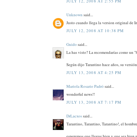
JULY 12, 2008 AT 2:55 PM
Unknown
said...
Justo cuando llega la version original de 
JULY 12, 2008 AT 10:38 PM
Guido
said...
La has visto? La recomendarías como un "
Según dijo Tarantino hace años, su versión
JULY 13, 2008 AT 4:25 PM
Mariola Rosario Padró
said...
wonderful news!!
JULY 13, 2008 AT 7:17 PM
DrLacxos
said...
Tarantino, Tarantino, Tarantino!, el homb
esperemos que llegue bien y que sea bien r