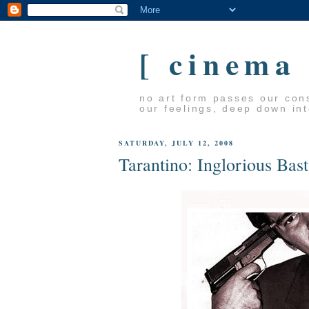
[ cinema
no art form passes our cons
our feelings, deep down in
SATURDAY, JULY 12, 2008
Tarantino: Inglorious Bas