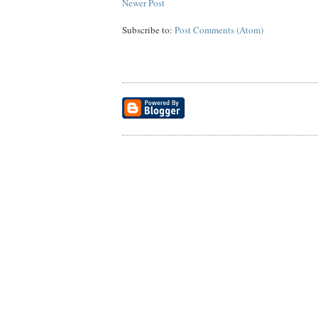
Newer Post
Subscribe to:
Post Comments (Atom)