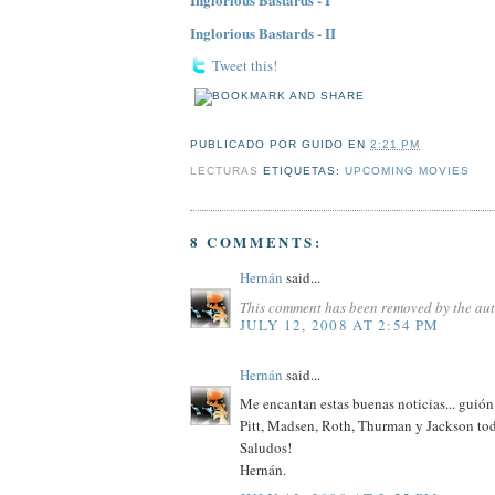
Inglorious Bastards - II
Tweet this!
PUBLICADO POR
GUIDO
EN
2:21 PM
LECTURAS
ETIQUETAS:
UPCOMING MOVIES
8 COMMENTS:
Hernán
said...
This comment has been removed by the aut
JULY 12, 2008 AT 2:54 PM
Hernán
said...
Me encantan estas buenas noticias... guión
Pitt, Madsen, Roth, Thurman y Jackson to
Saludos!
Hernán.