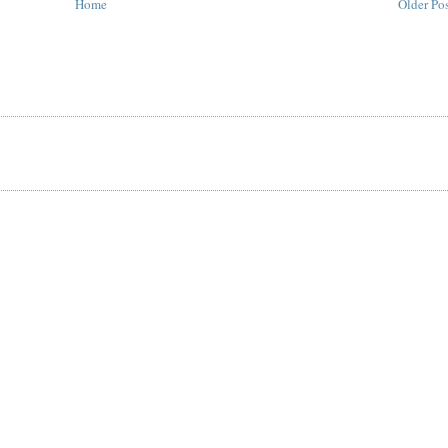
Home
Older Po