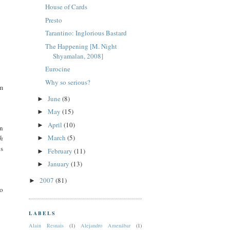
House of Cards
Presto
Tarantino: Inglorious Bastard
The Happening [M. Night
Shyamalan, 2008]
Eurocine
Why so serious?
im
June
(8)
►
May
(15)
►
April
(10)
►
en
March
(5)
ch
►
os
February
(11)
►
January
(13)
►
2007
(81)
►
ro
LABELS
Alain Resnais
(1)
Alejandro Amenábar
(1)