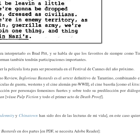
a interpretarlo es Brad Pitt, y se habla de que los favoritos de siempre como T
man también tendrán participaciones importantes.
r la película lista para ser presentada en el Festival de Cannes del año próximo.
ino Review,
Inglorious Bastards
es el
urtext
definitivo de Tarantino, combinando 
ículas de guerra, westerns y el cine alemán pre-WWII], el cine basofia [como el
kits
racción por personajes femeninos fuertes y sobre todo su predilección por diálog
lan
[véase
Pulp Fiction
y todo el primer acto de
Death Proof
].
ndemnity
y
Chinatown
han sido dos de las lecturas de mi vida], en este caso quie
s Bastards
en dos partes [en PDF, se necesita Adobe Reader]: