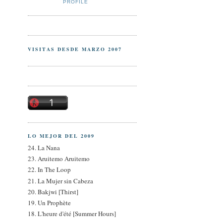
PROFILE
VISITAS DESDE MARZO 2007
LO MEJOR DEL 2009
24. La Nana
23. Aruitemo Aruitemo
22. In The Loop
21. La Mujer sin Cabeza
20. Bakjwi [Thirst]
19. Un Prophète
18. L'heure d'été [Summer Hours]