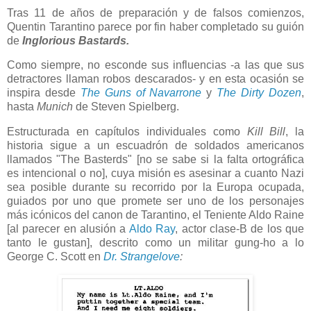
Tras 11 de años de preparación y de falsos comienzos,
Quentin Tarantino parece por fin haber completado su guión
de
Inglorious Bastards.
Como siempre, no esconde sus influencias -a las que sus
detractores llaman robos descarados- y en esta ocasión se
inspira desde
The Guns of Navarrone
y
The Dirty Dozen
,
hasta
Munich
de Steven Spielberg.
Estructurada en capítulos individuales como
Kill Bill
, la
historia sigue a un escuadrón de soldados americanos
llamados "The Basterds" [no se sabe si la falta ortográfica
es intencional o no], cuya misión es asesinar a cuanto Nazi
sea posible durante su recorrido por la Europa ocupada,
guiados por uno que promete ser uno de los personajes
más icónicos del canon de Tarantino, el Teniente Aldo Raine
[al parecer en alusión a
Aldo Ray
, actor clase-B de los que
tanto le gustan], descrito como un militar gung-ho a lo
George C. Scott en
Dr. Strangelove
: