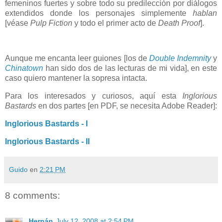
femeninos fuertes y sobre todo su predilección por diálogos
extendidos donde los personajes simplemente
hablan
[véase
Pulp Fiction
y todo el primer acto de
Death Proof
].
Aunque me encanta leer guiones [los de
Double Indemnity
y
Chinatown
han sido dos de las lecturas de mi vida], en este
caso quiero mantener la sopresa intacta.
Para los interesados y curiosos, aquí esta
Inglorious
Bastards
en dos partes [en PDF, se necesita Adobe Reader]:
Inglorious Bastards - I
Inglorious Bastards - II
Guido
en
2:21 PM
8 comments:
Hernán
July 12, 2008 at 2:54 PM