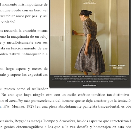
 el momento más importante de
mor, ¿se puede con un beso –el
ercambiar amor por paz, y así
n violado?
nos recuerda la creación misma
como la maquinaria de un reloj
te y metafóricamente con sus
uesta en funcionamiento de ese
orden natural, infranqueable e
na larga espera y meses de
ale y supere las expectativas
su puesto como el realizador
. No creo que haya ningún otro con un estilo estético-temático tan distintivo
omo el
morality tale
por excelencia del hombre que se deja arrastrar por la tentaci
e
, F.W. Murnau, 1927] en una pieza absolutamente panteísta-trascendental, es ob
extasiado, Reygadas maneja Tiempo y Atmósfera, los dos aspectos que caracterizan 
, genios cinematográficos a los que a la vez desafía y homenajea en esta ob