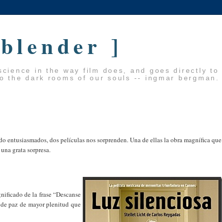
 blender ]
cience in the way film does, and goes directly to
to the dark rooms of our souls -- ingmar bergman.
do entusiasmados, dos películas nos sorprenden. Una de ellas la obra magnífica que
 una grata sorpresa.
gnificado de la frase “Descanse
 de paz de mayor plenitud que