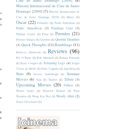
Cine de Santo Domingo [2008]
(8)
Muestra Internacional de Cine de Santo
Domingo [2009]
(7)
Muestra Internacional de
os
Cine de Santo Domingo [2010]
(1)
Music
(1)
na
Oscar
(22)
Palmarès
(1)
Paolo Sorrentino
(1)
ir
Pedro Almodóvar
(3)
Penélope Cruz
(3)
Premios
(21)
Phillipe Garrel
(1)
Pixar
(1)
Quentin Tarantino
Preston Sturges
(1)
Quentin
(1)
Quick Thoughts
(11)
Ramblings
(11)
(3)
Reviews
(96)
Rebecca Zlotowski
(1)
Ric O’Barry
(1)
Rob Marshall
(1)
Roman Polanski
Screening Logs
(4)
(1)
Ryan Coogler
(1)
Sergio
no
Vieira de Mello
(1)
Sofia Coppola
(1)
Spielberg
(1)
Stars
(9)
Summer
Steven Soderbergh
(1)
Movies
(6)
Tribute
(3)
Taiji
(1)
Trailers
(1)
le
Upcoming Movies
(20)
Videos
(3)
Walter Salles
(1)
Warwick Thorton
(1)
Wim
Woody Allen
(2)
Wenders
(1)
Wong Kar Wai
(1)
mo
Zooey Deschanel
(1)
un
e