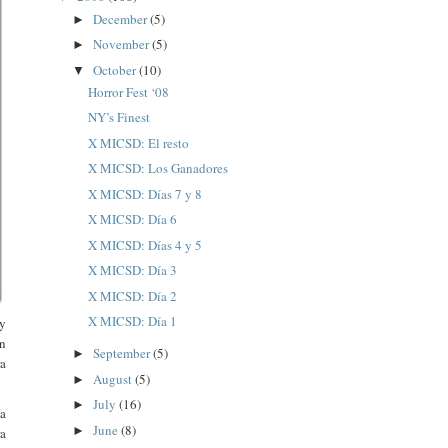
December
(5)
►
November
(5)
►
October
(10)
▼
Horror Fest ‘08
NY’s Finest
X MICSD: El resto
X MICSD: Los Ganadores
X MICSD: Días 7 y 8
X MICSD: Día 6
X MICSD: Días 4 y 5
X MICSD: Día 3
X MICSD: Día 2
X MICSD: Día 1
 y
ón
September
(5)
►
ra
August
(5)
►
July
(16)
►
la
June
(8)
►
ra