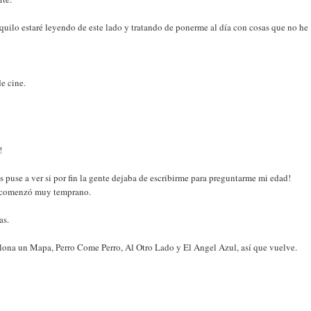
nquilo estaré leyendo de este lado y tratando de ponerme al día con cosas que no he
e cine.
!
as puse a ver si por fin la gente dejaba de escribirme para preguntarme mi edad!
ne comenzó muy temprano.
as.
ona un Mapa, Perro Come Perro, Al Otro Lado y El Angel Azul, así que vuelve.