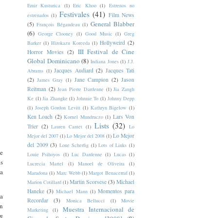
Emir Kusturica
(1)
Eric Khoo
(1)
Estrenos no
Festivales
(41)
Film News
estrenados
(1)
General Blabber
(5)
François Bégaudeau
(1)
(6)
George Clooney
(1)
Good Music
(1)
Greg
Hollyweird
(2)
Barker
(1)
Hirokazu Koreeda
(1)
III Festival de Cine
Horror Movies
(2)
Global Dominicano
(8)
Indiana Jones
(1)
J.J.
Jacques Audiard
(2)
Jacques Tati
Abrams
(1)
(2)
Jane Campion
(2)
Jason
James Gray
(1)
Reitman
(2)
Jean Pierre Dardenne
(1)
Jia Zangh
Ke
(1)
Jia Zhangke
(1)
Johnnie To
(1)
Johnny Depp
(1)
Joseph Gordon Levitt
(1)
Kathryn Bigelow
(1)
Ken Loach
(2)
Lars Von
Kornel Mundruczo
(1)
Lists
(32)
Trier
(2)
Lauren Cantet
(1)
Lo
Lo Mejor
Mejor del 2007
(1)
Lo Mejor del 2008
(1)
del 2009
(3)
Lone Scherfig
(1)
Lots of Links
(1)
ue
Louie Psihoyos
(1)
Luc Dardenne
(1)
Lucas
(1)
es
Lucrecia Martel
(1)
Manoel de Oliveira
(1)
ya
Maradona
(1)
Marc Webb
(1)
Margot Benacerraf
(1)
Martin Scorsese
(3)
Michael
Marion Cotillard
(1)
Haneke
(3)
Momentos para
Michael Mann
(1)
 a
Recordar
(3)
Monica Bellucci
(1)
Movie
un
Muestra Internacional de
Marketing
(1)
n