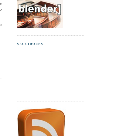
e
do
n
SEGUIDORES