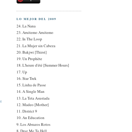
LO MEJOR DEL 2009
24. La Nana
23. Aruitemo Aruitemo
22. In The Loop
21. La Mujer sin Cabeza
20. Bakjwi [Thirst]
19. Un Prophète
18. L'heure d'été [Summer Hours]
17. Up
16. Star Trek
15. Linha de Passe
14. A Single Man
13. La Teta Asustada
st
12. Madeo [Mother]
11. District 9
10. An Education
9. Los Abrazos Rotos
8. Drag Me To Hell