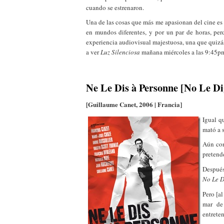
cuando se estrenaron.
Una de las cosas que más me apasionan del cine es q
en mundos diferentes, y por un par de horas, perd
experiencia audiovisual majestuosa, una que quiz
a ver
Luz Silenciosa
mañana miércoles a las 9:45p
Ne Le Dis à Personne [No Le Di
[Guillaume Canet, 2006 | Francia]
Igual q
mató a 
Aún con
pretend
Después
No Le D
Pero [a
mar de 
entrete