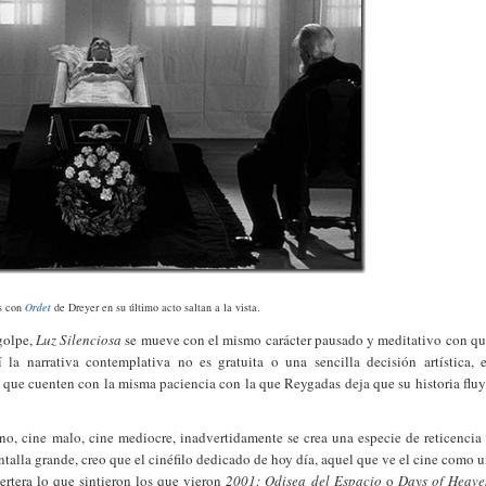
es con
Ordet
de Dreyer en su último acto saltan a la vista.
golpe,
Luz Silenciosa
se mueve con el mismo carácter pausado y meditativo con q
a narrativa contemplativa no es gratuita o una sencilla decisión artística, 
 que cuenten con la misma paciencia con la que Reygadas deja que su historia flu
o, cine malo, cine mediocre, inadvertidamente se crea una especie de reticencia
talla grande, creo que el cinéfilo dedicado de hoy día, aquel que ve el cine como 
ertera lo que sintieron los que vieron
2001: Odisea del Espacio
o
Days of Heave