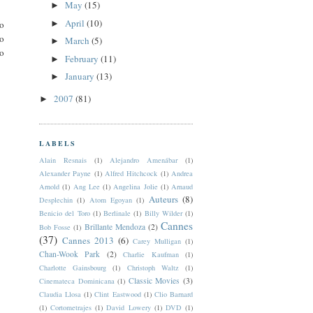
May
(15)
►
April
(10)
no
►
io
March
(5)
►
lo
February
(11)
►
January
(13)
►
2007
(81)
►
LABELS
Alain Resnais
(1)
Alejandro Amenábar
(1)
Alexander Payne
(1)
Alfred Hitchcock
(1)
Andrea
Arnold
(1)
Ang Lee
(1)
Angelina Jolie
(1)
Arnaud
Auteurs
(8)
Desplechin
(1)
Atom Egoyan
(1)
Benicio del Toro
(1)
Berlinale
(1)
Billy Wilder
(1)
Cannes
Brillante Mendoza
(2)
Bob Fosse
(1)
(37)
Cannes 2013
(6)
Carey Mulligan
(1)
Chan-Wook Park
(2)
Charlie Kaufman
(1)
Charlotte Gainsbourg
(1)
Christoph Waltz
(1)
Classic Movies
(3)
Cinemateca Dominicana
(1)
Claudia Llosa
(1)
Clint Eastwood
(1)
Clio Barnard
(1)
Cortometrajes
(1)
David Lowery
(1)
DVD
(1)