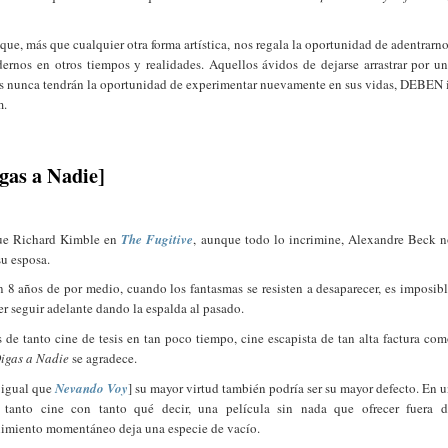
ue, más que cualquier otra forma artística, nos regala la oportunidad de adentrarn
ernos en otros tiempos y realidades. Aquellos ávidos de dejarse arrastrar por u
ás nunca tendrán la oportunidad de experimentar nuevamente en sus vidas, DEBEN 
m.
gas a Nadie]
ue Richard Kimble en
The Fugitive
, aunque todo lo incrimine, Alexandre Beck 
su esposa.
 8 años de por medio, cuando los fantasmas se resisten a desaparecer, es imposib
er seguir adelante dando la espalda al pasado.
 de tanto cine de tesis en tan poco tiempo, cine escapista de tan alta factura co
igas a Nadie
se agradece.
l igual que
Nevando Voy
] su mayor virtud también podría ser su mayor defecto. En 
tanto cine con tanto qué decir, una película sin nada que ofrecer fuera d
nimiento momentáneo deja una especie de vacío.