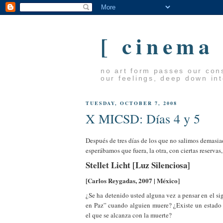
[ cinema
no art form passes our cons
our feelings, deep down in
TUESDAY, OCTOBER 7, 2008
X MICSD: Días 4 y 5
Después de tres días de los que no salimos demasia
esperábamos que fuera, la otra, con ciertas reservas,
Stellet Licht [Luz Silenciosa]
[Carlos Reygadas, 2007 | México]
¿Se ha detenido usted alguna vez a pensar en el si
en Paz” cuando alguien muere? ¿Existe un estado
el que se alcanza con la muerte?