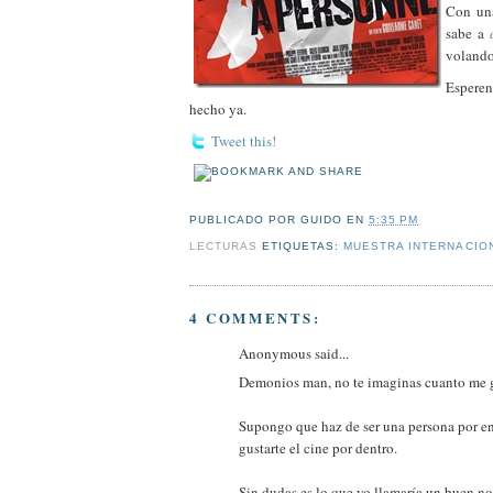
Con una
sabe a
volando
Espere
hecho ya.
Tweet this!
PUBLICADO POR
GUIDO
EN
5:35 PM
LECTURAS
ETIQUETAS:
MUESTRA INTERNACION
4 COMMENTS:
Anonymous said...
Demonios man, no te imaginas cuanto me gus
Supongo que haz de ser una persona por en
gustarte el cine por dentro.
Sin dudas es lo que yo llamaría un buen no