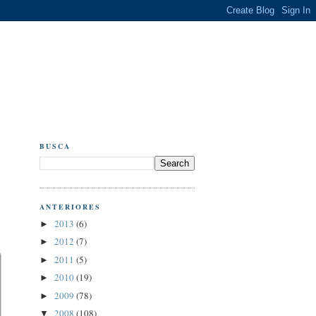
BUSCA
ANTERIORES
2013
(6)
►
2012
(7)
►
2011
(5)
►
2010
(19)
►
2009
(78)
►
2008
(108)
▼