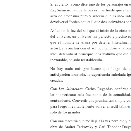
Si es cierto –como dice uno de los personajes en
Luz Silenciosa–
que la paz es más fuerte que el a
acto de amor más puro y sincero que existe– int
devolver el “orden natural” que dos individuos ha
Así como la luz del sol que al inicio de la cinta 
del universo, un universo tan perfecto y preciso 
que el hombre se ufana por detener [literalmen
actos], el concluir con el sol ocultándose y la p
reloj detenido al principio, nos reafirma que ese 
inexorable, ha sido reestablecido.
No hay nada más gratificante que luego de u
anticipación montada, la experiencia anhelada igu
creadas.
Con
Luz Silenciosa
, Carlos Reygadas confirma 
latinoamericano más fascinante de la actualidad
contundente. Convertir una premisa tan simple c
para luego inevitablemente volver al redil [
Sunris
sólo de los grandes.
Con una maestría que me deja a la vez perplejo y 
obra de Andrei Tarkovsky y Carl Theodor Dreyer