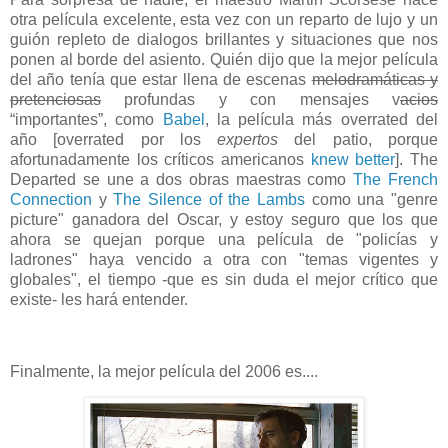
otra película excelente, esta vez con un reparto de lujo y un
guión repleto de dialogos brillantes y situaciones que nos
ponen al borde del asiento. Quién dijo que la mejor película
del año tenía que estar llena de escenas
melodramáticas y
pretenciosas
profundas y con mensajes v
acios
“importantes”, como
Babel
, la película más overrated del
año [overrated por los
expertos
del patio, porque
afortunadamente los críticos americanos
knew better
]. The
Departed se une a dos obras maestras como
The French
Connection
y
The Silence of the Lambs
como una "genre
picture" ganadora del Oscar, y estoy seguro que los que
ahora se quejan porque una película de "policías y
ladrones" haya vencido a otra con "temas vigentes y
globales", el tiempo -que es sin duda el mejor crítico que
existe- les hará entender.
Finalmente, la mejor película del 2006 es....