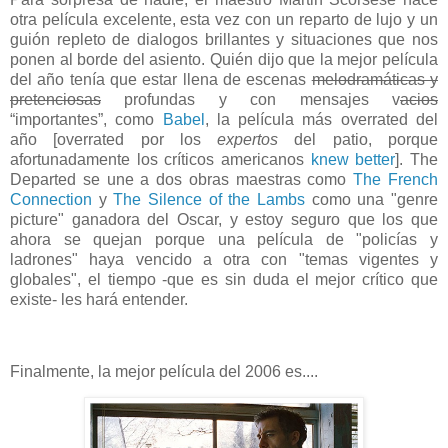
otra película excelente, esta vez con un reparto de lujo y un
guión repleto de dialogos brillantes y situaciones que nos
ponen al borde del asiento. Quién dijo que la mejor película
del año tenía que estar llena de escenas
melodramáticas y
pretenciosas
profundas y con mensajes v
acios
“importantes”, como
Babel
, la película más overrated del
año [overrated por los
expertos
del patio, porque
afortunadamente los críticos americanos
knew better
]. The
Departed se une a dos obras maestras como
The French
Connection
y
The Silence of the Lambs
como una "genre
picture" ganadora del Oscar, y estoy seguro que los que
ahora se quejan porque una película de "policías y
ladrones" haya vencido a otra con "temas vigentes y
globales", el tiempo -que es sin duda el mejor crítico que
existe- les hará entender.
Finalmente, la mejor película del 2006 es....